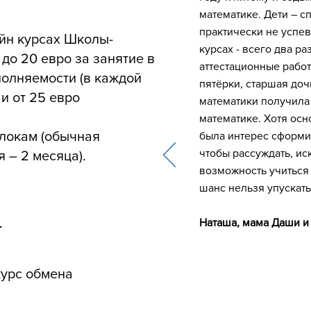
математике. Дети – 
практически не успев
йн курсах Школы-
курсах - всего два ра
 до 20 евро за занятие в
аттестационные рабо
полняемости (в каждой
пятёрки, старшая доч
 и от 25 евро
математики получила 
математике. Хотя осн
блокам (обычная
была интерес сформи
чтобы рассуждать, ис
 – 2 месяца).
возможность учиться 
шанс нельзя упускать
Наташа, мама Даши 
.
курс обмена