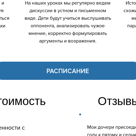
 и
На наших уроках мы регулярно ведем
Исто
уя
дискуссии в устном и письменном
схожи
ться
виде. Дети будут учиться выслушивать
м
дки
оппонента, анализировать чужое
пар
мнение, корректно формулировать
аргументы и возражения.
РАСПИСАНИЕ
тоимость
Отзывы
енности с
Мои дочери присоед
году к пятому и седь