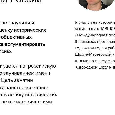
гает научиться
Я учился на историч
магистратуре МВШСЭ
ценку исторических
«Международная пол
я объективных
Занимаюсь преподав
же аргументировать
года – три года я ра
ссию.
Школе-Мастерской и 
детьми по всему мир
пирается на российскую
"Свободной школе" в
о заучиванием имен и
 Цель занятий
ети заинтересовались
ать логику исторических
сле и с историческими