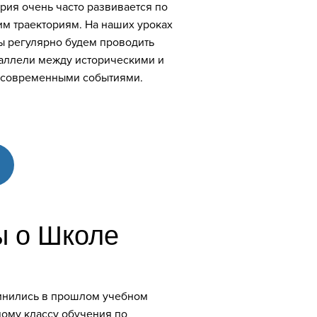
рия очень часто развивается по
м траекториям. На наших уроках
ы регулярно будем проводить
аллели между историческими и
современными событиями.
 о Школе
инились в прошлом учебном
мому классу обучения по