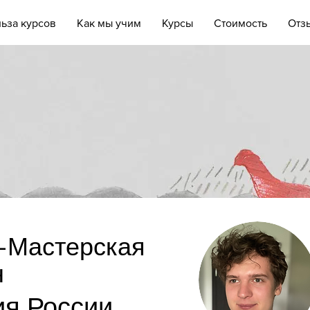
ьза курсов
Как мы учим
Курсы
Стоимость
Отз
-Мастерская
н
ия России